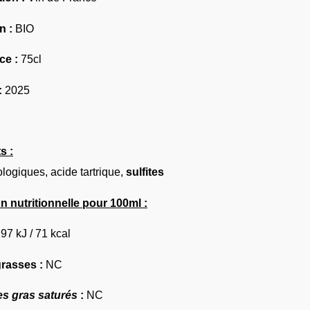
n :
BIO
ce :
75cl
:
2025
s :
ologiques, acide tartrique,
sulfites
n nutritionnelle pour 100ml :
97 kJ / 71 kcal
grasses :
NC
es gras saturés
:
NC