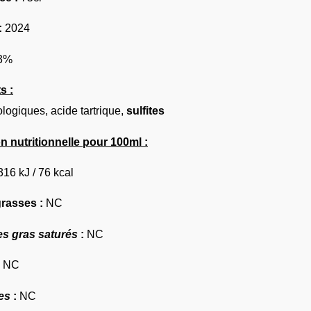
:
2024
3%
s :
ologiques, acide tartrique,
sulfites
n nutritionnelle pour 100ml :
316 kJ / 76 kcal
grasses :
NC
es gras saturés
:
NC
:
NC
es
:
NC