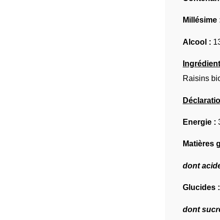
Millésime 
Alcool :
1
Ingrédient
Raisins bi
Déclaratio
Energie :
Matières 
dont acid
Glucides 
dont sucr