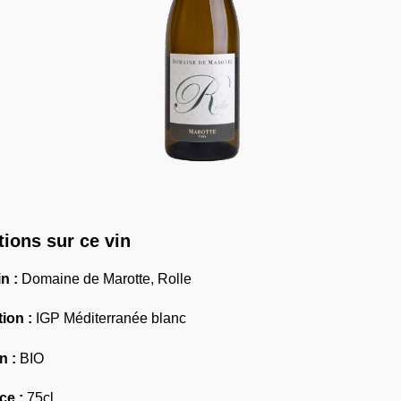
tions sur ce vin
n :
Domaine de Marotte, Rolle
tion :
IGP Méditerranée blanc
n :
BIO
ce :
75cl