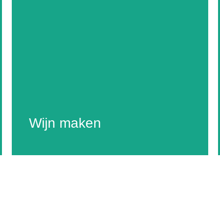
Wijn maken
Wij vergisten onze druiven in de cave, onze eigen
wijnmakerij. Daarbij maken wij zoveel mogelijk
Wijn maken
gebruik van roestvaststalen tanks omdat deze het
beste te reinigen zijn.