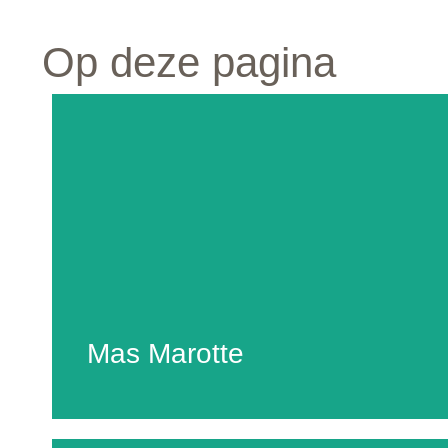
Op deze pagina
Mas Marotte
Domaine de Marotte ligt aan de voet van de Mont
Ventoux. Tussen de wijngaarden staat een
verstevigde kloosterboerderij – een zogenaamde
Mas – die stamt uit het eind van de 16e eeuw.
Vroeger werd er voornamelijk groente en fruit
verbouwd rondom de Mas. En aan het eind van de
19e eeuw vond men er ook veel truffels. Maar
Mas Marotte
helaas zijn de truffeleiken in de loop der jaren bijna
allemaal gerooid.