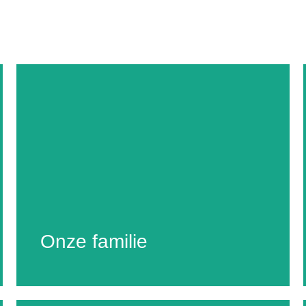
Onze familie
In 1998 zijn wij - Daan & Elvire van Dijkman - naar
Onze familie
Frankrijk verhuisd. Onze zoon Niels was toen net 1
jaar oud.