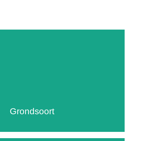
Grondsoort
Op Domaine de Marotte hebben wij veel
Grondsoort
verschillende grondsoorten. Op het zuid-plateau is
de grond rijk aan ijzer, zand, kiezels en keien.