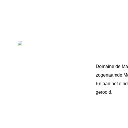
Domaine de Marotte
Domaine de Maro
zogenaamde Mas 
En aan het eind 
gerooid.