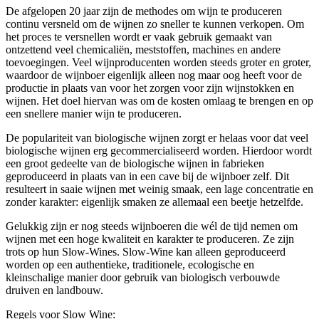
De afgelopen 20 jaar zijn de methodes om wijn te produceren
continu versneld om de wijnen zo sneller te kunnen verkopen. Om
het proces te versnellen wordt er vaak gebruik gemaakt van
ontzettend veel chemicaliën, meststoffen, machines en andere
toevoegingen. Veel wijnproducenten worden steeds groter en groter,
waardoor de wijnboer eigenlijk alleen nog maar oog heeft voor de
productie in plaats van voor het zorgen voor zijn wijnstokken en
wijnen. Het doel hiervan was om de kosten omlaag te brengen en op
een snellere manier wijn te produceren.
De populariteit van biologische wijnen zorgt er helaas voor dat veel
biologische wijnen erg gecommercialiseerd worden. Hierdoor wordt
een groot gedeelte van de biologische wijnen in fabrieken
geproduceerd in plaats van in een cave bij de wijnboer zelf. Dit
resulteert in saaie wijnen met weinig smaak, een lage concentratie en
zonder karakter: eigenlijk smaken ze allemaal een beetje hetzelfde.
Gelukkig zijn er nog steeds wijnboeren die wél de tijd nemen om
wijnen met een hoge kwaliteit en karakter te produceren. Ze zijn
trots op hun Slow-Wines. Slow-Wine kan alleen geproduceerd
worden op een authentieke, traditionele, ecologische en
kleinschalige manier door gebruik van biologisch verbouwde
druiven en landbouw.
Regels voor Slow Wine: