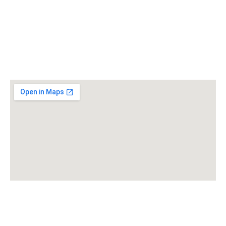
Maps
Domaine de Marotte
994 Petit Chemin de Serres
84200 Carpentras